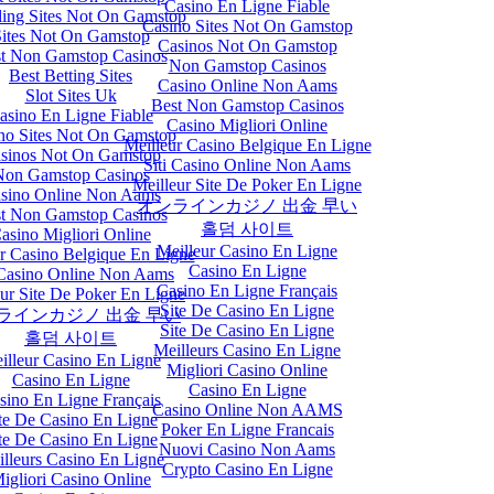
Casino En Ligne Fiable
Casino Sites Not On Gamstop
Casinos Not On Gamstop
Non Gamstop Casinos
Casino Online Non Aams
Best Non Gamstop Casinos
Casino Migliori Online
Meilleur Casino Belgique En Ligne
Siti Casino Online Non Aams
Meilleur Site De Poker En Ligne
オンラインカジノ 出金 早い
홀덤 사이트
Meilleur Casino En Ligne
Casino En Ligne
Casino En Ligne Français
Site De Casino En Ligne
Site De Casino En Ligne
Meilleurs Casino En Ligne
Migliori Casino Online
Casino En Ligne
Casino Online Non AAMS
Poker En Ligne Francais
Nuovi Casino Non Aams
Crypto Casino En Ligne