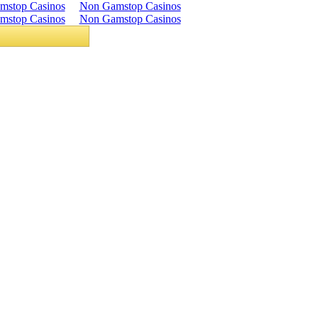
mstop Casinos
Non Gamstop Casinos